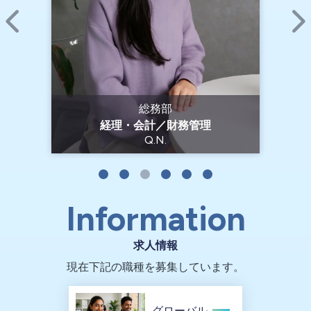
総務部
販
経理・会計／財務管理
Q.N.
Information
求人情報
現在下記の職種を募集しています。
グローバル