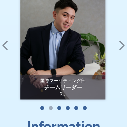
総務部
販
経理・会計／財務管理
Q.N.
Information